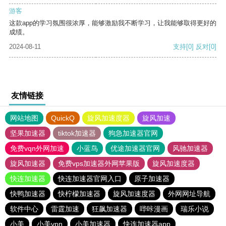
游客
这款app的学习氛围很浓厚，能够激励我不断学习，让我能够取得更好的
成绩。
2024-08-11
支持
[0]
反对
[0]
友情链接
网站地图
QuickQ
旋风加速度器
旋风加速
坚果加速器
tiktok加速器
狗急加速器官网
免费vqn外网加速
小蓝鸟
优途加速器官网
风驰加速器
旋风加速器
免费vps加速器外网苹果版
旋风加速度器
快连加速器
快连加速器官网入口
原子加速器
快鸭加速器
快柠檬加速器
旋风加速度器
外网网址导航
软件中心
雷霆加速
狂飙加速器
哔咔漫画
瑞乐小说
小美
小美vpn
小美加速器
快连加速器app