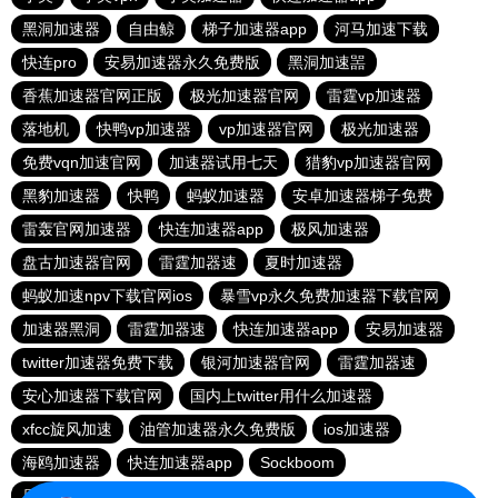
黑洞加速器
自由鲸
梯子加速器app
河马加速下载
快连pro
安易加速器永久免费版
黑洞加速噐
香蕉加速器官网正版
极光加速器官网
雷霆vp加速器
落地机
快鸭vp加速器
vp加速器官网
极光加速器
免费vqn加速官网
加速器试用七天
猎豹vp加速器官网
黑豹加速器
快鸭
蚂蚁加速器
安卓加速器梯子免费
雷轰官网加速器
快连加速器app
极风加速器
盘古加速器官网
雷霆加器速
夏时加速器
蚂蚁加速npv下载官网ios
暴雪vp永久免费加速器下载官网
加速器黑洞
雷霆加器速
快连加速器app
安易加速器
twitter加速器免费下载
银河加速器官网
雷霆加器速
安心加速器下载官网
国内上twitter用什么加速器
xfcc旋风加速
油管加速器永久免费版
ios加速器
海鸥加速器
快连加速器app
Sockboom
原子加速器app下载官网最新版
盘古加速器
黑洞加速