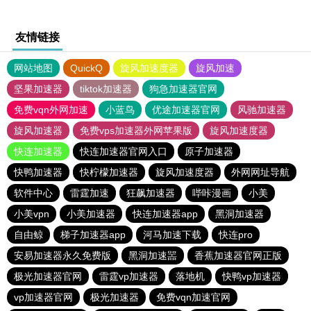
友情链接
网站地图
QuickQ
旋风加速度器
旋风加速
坚果加速器
tiktok加速器
狗急加速器官网
免费vqn外网加速
小蓝鸟
优途加速器官网
风驰加速器
旋风加速器
免费vps加速器外网苹果版
旋风加速度器
快连加速器
快连加速器官网入口
原子加速器
快鸭加速器
快柠檬加速器
旋风加速度器
外网网址导航
软件中心
雷霆加速
狂飙加速器
哔咔漫画
小美
小美vpn
小美加速器
快连加速器app
黑洞加速器
自由鲸
梯子加速器app
河马加速下载
快连pro
安易加速器永久免费版
黑洞加速噐
香蕉加速器官网正版
极光加速器官网
雷霆vp加速器
落地机
快鸭vp加速器
vp加速器官网
极光加速器
免费vqn加速官网