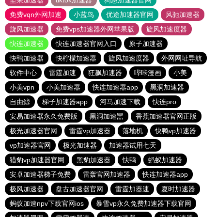
坚果加速器
tiktok加速器
狗急加速器官网
免费vqn外网加速
小蓝鸟
优途加速器官网
风驰加速器
旋风加速器
免费vps加速器外网苹果版
旋风加速度器
快连加速器
快连加速器官网入口
原子加速器
快鸭加速器
快柠檬加速器
旋风加速度器
外网网址导航
软件中心
雷霆加速
狂飙加速器
哔咔漫画
小美
小美vpn
小美加速器
快连加速器app
黑洞加速器
自由鲸
梯子加速器app
河马加速下载
快连pro
安易加速器永久免费版
黑洞加速噐
香蕉加速器官网正版
极光加速器官网
雷霆vp加速器
落地机
快鸭vp加速器
vp加速器官网
极光加速器
加速器试用七天
猎豹vp加速器官网
黑豹加速器
快鸭
蚂蚁加速器
安卓加速器梯子免费
雷轰官网加速器
快连加速器app
极风加速器
盘古加速器官网
雷霆加器速
夏时加速器
蚂蚁加速npv下载官网ios
暴雪vp永久免费加速器下载官网