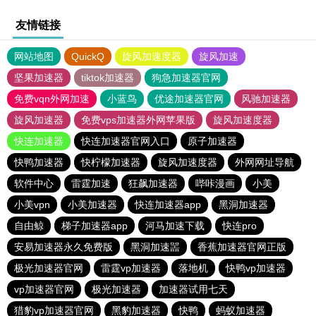
友情链接
网站地图
QuickQ
旋风加速度器
旋风加速
坚果加速器
tiktok加速器
狗急加速器官网
免费vqn外网加速
小蓝鸟
优途加速器官网
风驰加速器
旋风加速器
免费vps加速器外网苹果版
旋风加速度器
快连加速器
快连加速器官网入口
原子加速器
快鸭加速器
快柠檬加速器
旋风加速度器
外网网址导航
软件中心
雷霆加速
狂飙加速器
哔咔漫画
小美
小美vpn
小美加速器
快连加速器app
黑洞加速器
自由鲸
梯子加速器app
河马加速下载
快连pro
安易加速器永久免费版
黑洞加速噐
香蕉加速器官网正版
极光加速器官网
雷霆vp加速器
落地机
快鸭vp加速器
vp加速器官网
极光加速器
加速器试用七天
猎豹vp加速器官网
黑豹加速器
快鸭
蚂蚁加速器