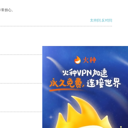
非常担心。
支持
[0]
反对
[0]
支持
[0]
反对
[0]
支持
[0]
反对
[0]
支持
[0]
反对
[0]