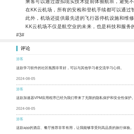
乘客可以通过虚拟现实技术提前体验航班，避免不
在KK云机场，所有的安检和登机手续都可以通过智
此外，机场还提供最先进的飞行器停机设施和维修
KK云机场不仅是航空业的未来，也是科技和服务
#3#
评论
游客
这款学习软件的社区氛围非常好，可以与其他学习者交流学习心得。
2024-08-05
游客
这款加速器VPM应用程序已经为我们带来了无限的隐私保护和安全性保护
2024-08-05
游客
这款app的酒店、餐厅推荐非常有用，让我能够享受到高品质的旅行体验。