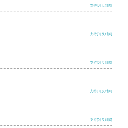
支持
[0]
反对
[0]
支持
[0]
反对
[0]
支持
[0]
反对
[0]
支持
[0]
反对
[0]
支持
[0]
反对
[0]