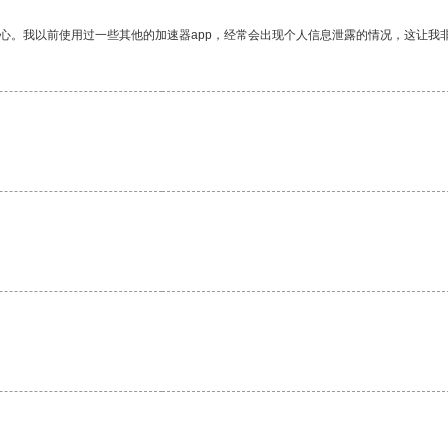
放心。我以前使用过一些其他的加速器app，经常会出现个人信息泄露的情况，这让我