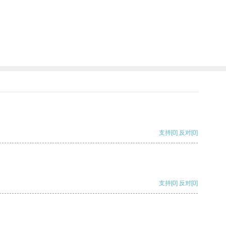
支持
[0]
反对
[0]
支持
[0]
反对
[0]