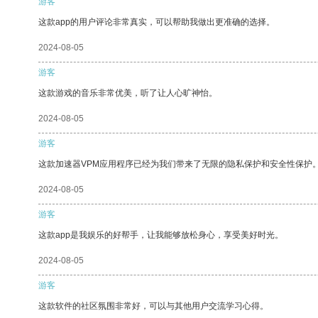
游客
这款app的用户评论非常真实，可以帮助我做出更准确的选择。
2024-08-05
游客
这款游戏的音乐非常优美，听了让人心旷神怡。
2024-08-05
游客
这款加速器VPM应用程序已经为我们带来了无限的隐私保护和安全性保护
2024-08-05
游客
这款app是我娱乐的好帮手，让我能够放松身心，享受美好时光。
2024-08-05
游客
这款软件的社区氛围非常好，可以与其他用户交流学习心得。