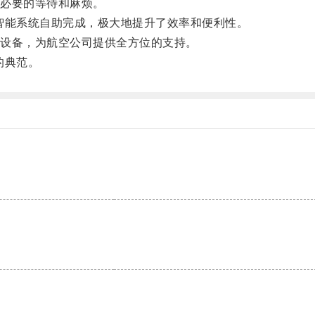
必要的等待和麻烦。
能系统自助完成，极大地提升了效率和便利性。
设备，为航空公司提供全方位的支持。
的典范。
。