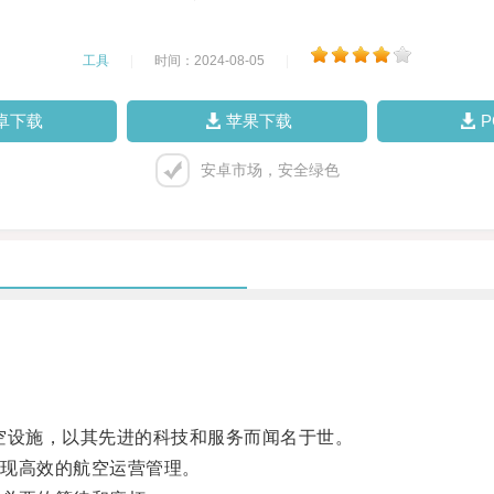
工具
|
时间：2024-08-05
|
卓下载
苹果下载
安卓市场，安全绿色
设施，以其先进的科技和服务而闻名于世。
现高效的航空运营管理。