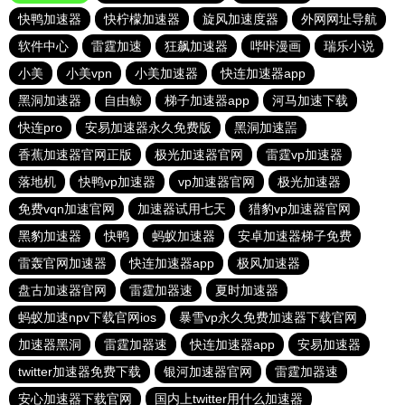
快鸭加速器
快柠檬加速器
旋风加速度器
外网网址导航
软件中心
雷霆加速
狂飙加速器
哔咔漫画
瑞乐小说
小美
小美vpn
小美加速器
快连加速器app
黑洞加速器
自由鲸
梯子加速器app
河马加速下载
快连pro
安易加速器永久免费版
黑洞加速噐
香蕉加速器官网正版
极光加速器官网
雷霆vp加速器
落地机
快鸭vp加速器
vp加速器官网
极光加速器
免费vqn加速官网
加速器试用七天
猎豹vp加速器官网
黑豹加速器
快鸭
蚂蚁加速器
安卓加速器梯子免费
雷轰官网加速器
快连加速器app
极风加速器
盘古加速器官网
雷霆加器速
夏时加速器
蚂蚁加速npv下载官网ios
暴雪vp永久免费加速器下载官网
加速器黑洞
雷霆加器速
快连加速器app
安易加速器
twitter加速器免费下载
银河加速器官网
雷霆加器速
安心加速器下载官网
国内上twitter用什么加速器