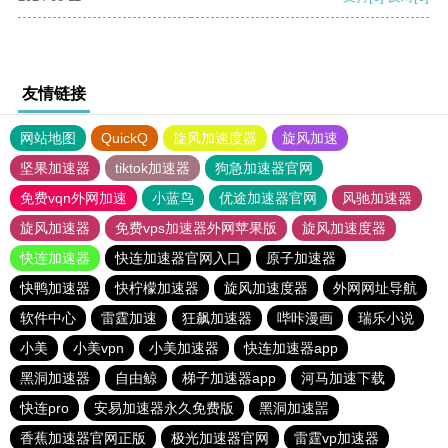
友情链接
网站地图
QuickQ
旋风加速度器
旋风加速
坚果加速器
tiktok加速器
狗急加速器官网
免费vqn外网加速
小蓝鸟
优途加速器官网
风驰加速器
旋风加速器
免费vps加速器外网苹果版
旋风加速度器
快连加速器
快连加速器官网入口
原子加速器
快鸭加速器
快柠檬加速器
旋风加速度器
外网网址导航
软件中心
雷霆加速
狂飙加速器
哔咔漫画
瑞乐小说
小美
小美vpn
小美加速器
快连加速器app
黑洞加速器
自由鲸
梯子加速器app
河马加速下载
快连pro
安易加速器永久免费版
黑洞加速噐
香蕉加速器官网正版
极光加速器官网
雷霆vp加速器