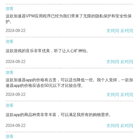
游客
这款加速器VPM应用程序已经为我们带来了无限的隐私保护和安全性保
护。
2024-08-22
支持
[0]
反对
[0]
游客
这款游戏的音乐非常优美，听了让人心旷神怡。
2024-08-22
支持
[0]
反对
[0]
游客
这款加速器app的价格有点贵，可以适当降低一些。我个人觉得，一款加
速器app的价格应该在50元以下才比较合理。
2024-08-22
支持
[0]
反对
[0]
游客
这款app的商品种类非常丰富，可以满足我所有的购物需求。
2024-08-22
支持
[0]
反对
[0]
游客