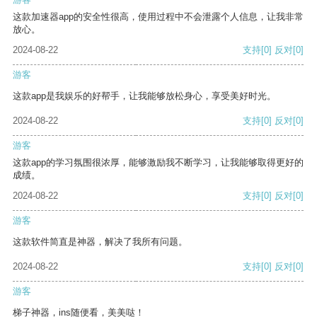
这款加速器app的安全性很高，使用过程中不会泄露个人信息，让我非常
放心。
2024-08-22
支持
[0]
反对
[0]
游客
这款app是我娱乐的好帮手，让我能够放松身心，享受美好时光。
2024-08-22
支持
[0]
反对
[0]
游客
这款app的学习氛围很浓厚，能够激励我不断学习，让我能够取得更好的
成绩。
2024-08-22
支持
[0]
反对
[0]
游客
这款软件简直是神器，解决了我所有问题。
2024-08-22
支持
[0]
反对
[0]
游客
梯子神器，ins随便看，美美哒！