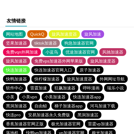
友情链接
网站地图
QuickQ
旋风加速度器
旋风加速
坚果加速器
tiktok加速器
狗急加速器官网
免费vqn外网加速
小蓝鸟
优途加速器官网
风驰加速器
旋风加速器
免费vps加速器外网苹果版
旋风加速度器
快连加速器
快连加速器官网入口
原子加速器
快鸭加速器
快柠檬加速器
旋风加速度器
外网网址导航
软件中心
雷霆加速
狂飙加速器
哔咔漫画
瑞乐小说
小美
小美vpn
小美加速器
快连加速器app
黑洞加速器
自由鲸
梯子加速器app
河马加速下载
快连pro
安易加速器永久免费版
黑洞加速噐
香蕉加速器官网正版
极光加速器官网
雷霆vp加速器
落地机
快鸭vp加速器
vp加速器官网
极光加速器