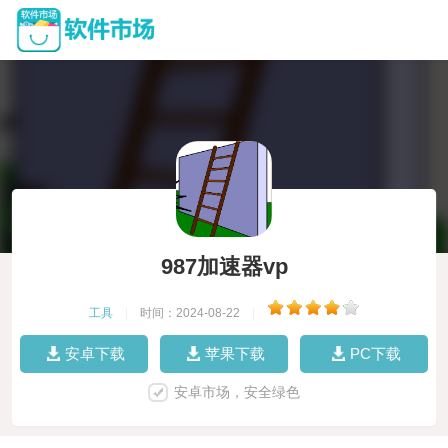
987加速器vp
工具
|
时间：2024-08-22
|
安卓下载
苹果下载
PC下载
安卓市场，安全绿色