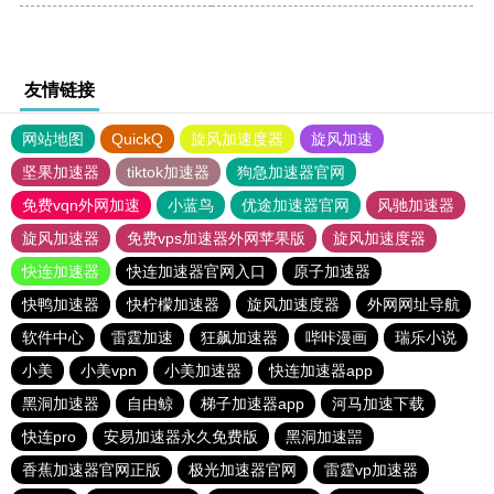
友情链接
网站地图
QuickQ
旋风加速度器
旋风加速
坚果加速器
tiktok加速器
狗急加速器官网
免费vqn外网加速
小蓝鸟
优途加速器官网
风驰加速器
旋风加速器
免费vps加速器外网苹果版
旋风加速度器
快连加速器
快连加速器官网入口
原子加速器
快鸭加速器
快柠檬加速器
旋风加速度器
外网网址导航
软件中心
雷霆加速
狂飙加速器
哔咔漫画
瑞乐小说
小美
小美vpn
小美加速器
快连加速器app
黑洞加速器
自由鲸
梯子加速器app
河马加速下载
快连pro
安易加速器永久免费版
黑洞加速噐
香蕉加速器官网正版
极光加速器官网
雷霆vp加速器