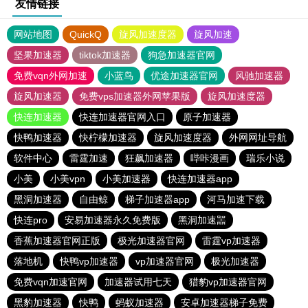
友情链接
网站地图
QuickQ
旋风加速度器
旋风加速
坚果加速器
tiktok加速器
狗急加速器官网
免费vqn外网加速
小蓝鸟
优途加速器官网
风驰加速器
旋风加速器
免费vps加速器外网苹果版
旋风加速度器
快连加速器
快连加速器官网入口
原子加速器
快鸭加速器
快柠檬加速器
旋风加速度器
外网网址导航
软件中心
雷霆加速
狂飙加速器
哔咔漫画
瑞乐小说
小美
小美vpn
小美加速器
快连加速器app
黑洞加速器
自由鲸
梯子加速器app
河马加速下载
快连pro
安易加速器永久免费版
黑洞加速噐
香蕉加速器官网正版
极光加速器官网
雷霆vp加速器
落地机
快鸭vp加速器
vp加速器官网
极光加速器
免费vqn加速官网
加速器试用七天
猎豹vp加速器官网
黑豹加速器
快鸭
蚂蚁加速器
安卓加速器梯子免费