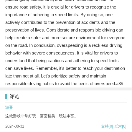
ensure road safety, it is crucial for drivers to recognize the
importance of adhering to speed limits. By doing so, one
actively contributes to the prevention of accidents and the
preservation of lives. Considerate and responsible driving can
help create a safer and more secure environment for everyone
on the road. In conclusion, overspeeding is a reckless driving
behavior with severe consequences. It is vital for drivers to
understand that being cautious and adhering to speed limits
can save lives. Remember, it's better to reach your destination
late than not at all. Let's prioritize safety and maintain
responsible driving habits to avoid the perils of overspeed.#3#
评论
游客
这款游戏非常好玩，画面精美，玩法丰富。
2024-08-31
支持
[0]
反对
[0]