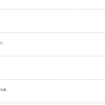
心。
。
有玩腻。