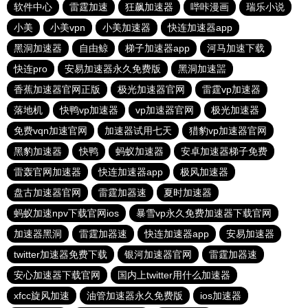
软件中心
雷霆加速
狂飙加速器
哔咔漫画
瑞乐小说
小美
小美vpn
小美加速器
快连加速器app
黑洞加速器
自由鲸
梯子加速器app
河马加速下载
快连pro
安易加速器永久免费版
黑洞加速噐
香蕉加速器官网正版
极光加速器官网
雷霆vp加速器
落地机
快鸭vp加速器
vp加速器官网
极光加速器
免费vqn加速官网
加速器试用七天
猎豹vp加速器官网
黑豹加速器
快鸭
蚂蚁加速器
安卓加速器梯子免费
雷轰官网加速器
快连加速器app
极风加速器
盘古加速器官网
雷霆加器速
夏时加速器
蚂蚁加速npv下载官网ios
暴雪vp永久免费加速器下载官网
加速器黑洞
雷霆加器速
快连加速器app
安易加速器
twitter加速器免费下载
银河加速器官网
雷霆加器速
安心加速器下载官网
国内上twitter用什么加速器
xfcc旋风加速
油管加速器永久免费版
ios加速器