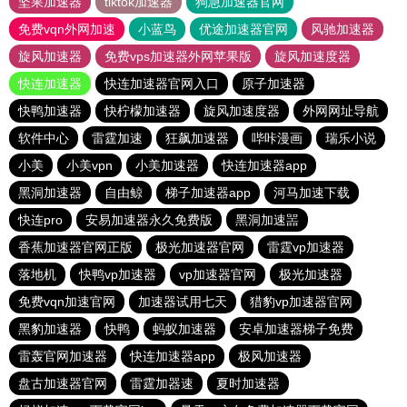
坚果加速器
tiktok加速器
狗急加速器官网
免费vqn外网加速
小蓝鸟
优途加速器官网
风驰加速器
旋风加速器
免费vps加速器外网苹果版
旋风加速度器
快连加速器
快连加速器官网入口
原子加速器
快鸭加速器
快柠檬加速器
旋风加速度器
外网网址导航
软件中心
雷霆加速
狂飙加速器
哔咔漫画
瑞乐小说
小美
小美vpn
小美加速器
快连加速器app
黑洞加速器
自由鲸
梯子加速器app
河马加速下载
快连pro
安易加速器永久免费版
黑洞加速噐
香蕉加速器官网正版
极光加速器官网
雷霆vp加速器
落地机
快鸭vp加速器
vp加速器官网
极光加速器
免费vqn加速官网
加速器试用七天
猎豹vp加速器官网
黑豹加速器
快鸭
蚂蚁加速器
安卓加速器梯子免费
雷轰官网加速器
快连加速器app
极风加速器
盘古加速器官网
雷霆加器速
夏时加速器