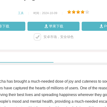
工具
|
时间：2024-10-09
|
卓下载
苹果下载
安卓市场，安全绿色
f pigcha has brought a much-needed dose of joy and cuteness to so
 have captured the hearts of millions of users. One of the reason
iving their best lives and spreading happiness wherever they go 
ople's mood and mental health, providing a much-needed escape f