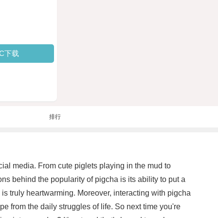
PC下载
排行
cial media. From cute piglets playing in the mud to
s behind the popularity of pigcha is its ability to put a
is truly heartwarming. Moreover, interacting with pigcha
rom the daily struggles of life. So next time you're