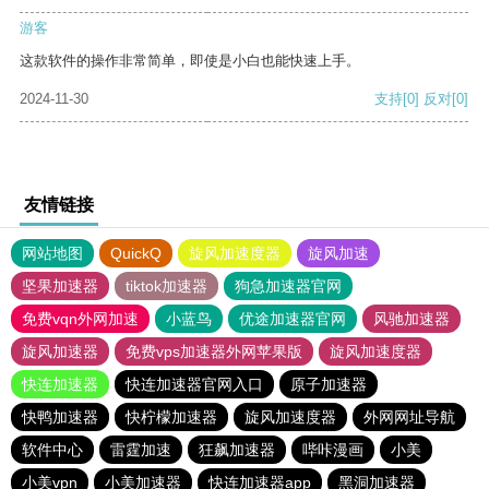
游客
这款软件的操作非常简单，即使是小白也能快速上手。
2024-11-30
支持
[0]
反对
[0]
友情链接
网站地图
QuickQ
旋风加速度器
旋风加速
坚果加速器
tiktok加速器
狗急加速器官网
免费vqn外网加速
小蓝鸟
优途加速器官网
风驰加速器
旋风加速器
免费vps加速器外网苹果版
旋风加速度器
快连加速器
快连加速器官网入口
原子加速器
快鸭加速器
快柠檬加速器
旋风加速度器
外网网址导航
软件中心
雷霆加速
狂飙加速器
哔咔漫画
小美
小美vpn
小美加速器
快连加速器app
黑洞加速器