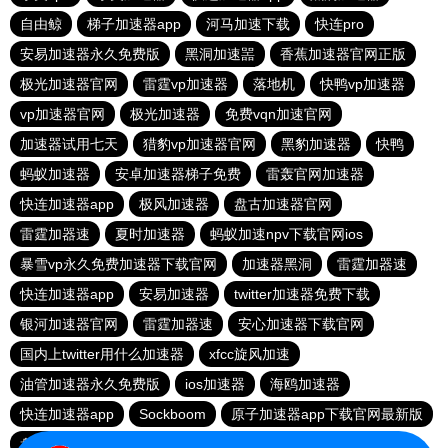
自由鲸
梯子加速器app
河马加速下载
快连pro
安易加速器永久免费版
黑洞加速噐
香蕉加速器官网正版
极光加速器官网
雷霆vp加速器
落地机
快鸭vp加速器
vp加速器官网
极光加速器
免费vqn加速官网
加速器试用七天
猎豹vp加速器官网
黑豹加速器
快鸭
蚂蚁加速器
安卓加速器梯子免费
雷轰官网加速器
快连加速器app
极风加速器
盘古加速器官网
雷霆加器速
夏时加速器
蚂蚁加速npv下载官网ios
暴雪vp永久免费加速器下载官网
加速器黑洞
雷霆加器速
快连加速器app
安易加速器
twitter加速器免费下载
银河加速器官网
雷霆加器速
安心加速器下载官网
国内上twitter用什么加速器
xfcc旋风加速
油管加速器永久免费版
ios加速器
海鸥加速器
快连加速器app
Sockboom
原子加速器app下载官网最新版
盘古加速器
黑洞加速