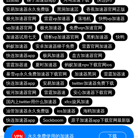
自由鲸
梯子加速器app
河马加速下载
快连pro
安易加速器永久免费版
黑洞加速噐
香蕉加速器官网正版
极光加速器官网
雷霆vp加速器
落地机
快鸭vp加速器
vp加速器官网
极光加速器
免费vqn加速官网
加速器试用七天
猎豹vp加速器官网
黑豹加速器
快鸭
蚂蚁加速器
安卓加速器梯子免费
雷轰官网加速器
快连加速器app
极风加速器
盘古加速器官网
雷霆加器速
夏时加速器
蚂蚁加速npv下载官网ios
暴雪vp永久免费加速器下载官网
加速器黑洞
雷霆加器速
快连加速器app
安易加速器
twitter加速器免费下载
银河加速器官网
雷霆加器速
安心加速器下载官网
国内上twitter用什么加速器
xfcc旋风加速
油管加速器永久免费版
ios加速器
海鸥加速器
快连加速器app
Sockboom
原子加速器app下载官网最新版
盘古加速器
黑洞加速
永久免费使用的加速器
下载