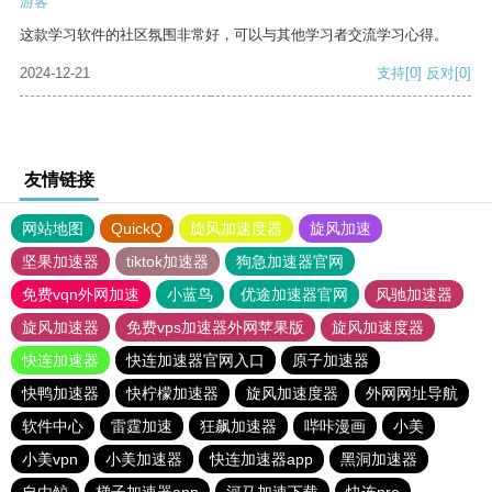
游客
这款学习软件的社区氛围非常好，可以与其他学习者交流学习心得。
2024-12-21
支持
[0]
反对
[0]
友情链接
网站地图
QuickQ
旋风加速度器
旋风加速
坚果加速器
tiktok加速器
狗急加速器官网
免费vqn外网加速
小蓝鸟
优途加速器官网
风驰加速器
旋风加速器
免费vps加速器外网苹果版
旋风加速度器
快连加速器
快连加速器官网入口
原子加速器
快鸭加速器
快柠檬加速器
旋风加速度器
外网网址导航
软件中心
雷霆加速
狂飙加速器
哔咔漫画
小美
小美vpn
小美加速器
快连加速器app
黑洞加速器