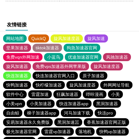
友情链接
网站地图
QuickQ
旋风加速度器
旋风加速
坚果加速器
tiktok加速器
狗急加速器官网
免费vqn外网加速
小蓝鸟
优途加速器官网
风驰加速器
旋风加速器
免费vps加速器外网苹果版
旋风加速度器
快连加速器
快连加速器官网入口
原子加速器
快鸭加速器
快柠檬加速器
旋风加速度器
外网网址导航
软件中心
雷霆加速
狂飙加速器
哔咔漫画
小美
小美vpn
小美加速器
快连加速器app
黑洞加速器
自由鲸
梯子加速器app
河马加速下载
快连pro
安易加速器永久免费版
黑洞加速噐
香蕉加速器官网正版
极光加速器官网
雷霆vp加速器
落地机
快鸭vp加速器