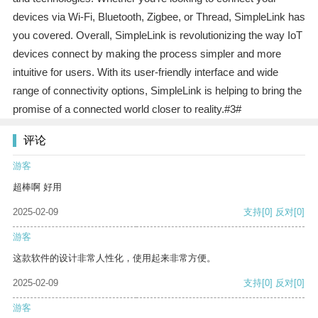
devices via Wi-Fi, Bluetooth, Zigbee, or Thread, SimpleLink has
you covered. Overall, SimpleLink is revolutionizing the way IoT
devices connect by making the process simpler and more
intuitive for users. With its user-friendly interface and wide
range of connectivity options, SimpleLink is helping to bring the
promise of a connected world closer to reality.#3#
评论
游客
超棒啊 好用
2025-02-09
支持
[0]
反对
[0]
游客
这款软件的设计非常人性化，使用起来非常方便。
2025-02-09
支持
[0]
反对
[0]
游客