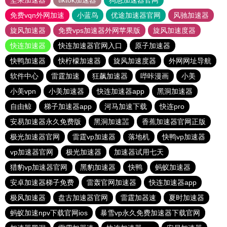
坚果加速器
tiktok加速器
狗急加速器官网
免费vqn外网加速
小蓝鸟
优途加速器官网
风驰加速器
旋风加速器
免费vps加速器外网苹果版
旋风加速度器
快连加速器
快连加速器官网入口
原子加速器
快鸭加速器
快柠檬加速器
旋风加速度器
外网网址导航
软件中心
雷霆加速
狂飙加速器
哔咔漫画
小美
小美vpn
小美加速器
快连加速器app
黑洞加速器
自由鲸
梯子加速器app
河马加速下载
快连pro
安易加速器永久免费版
黑洞加速噐
香蕉加速器官网正版
极光加速器官网
雷霆vp加速器
落地机
快鸭vp加速器
vp加速器官网
极光加速器
加速器试用七天
猎豹vp加速器官网
黑豹加速器
快鸭
蚂蚁加速器
安卓加速器梯子免费
雷轰官网加速器
快连加速器app
极风加速器
盘古加速器官网
雷霆加器速
夏时加速器
蚂蚁加速npv下载官网ios
暴雪vp永久免费加速器下载官网