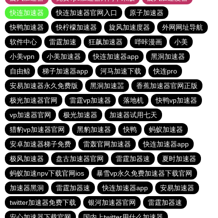
快连加速器
快连加速器官网入口
原子加速器
快鸭加速器
快柠檬加速器
旋风加速度器
外网网址导航
软件中心
雷霆加速
狂飙加速器
哔咔漫画
小美
小美vpn
小美加速器
快连加速器app
黑洞加速器
自由鲸
梯子加速器app
河马加速下载
快连pro
安易加速器永久免费版
黑洞加速噐
香蕉加速器官网正版
极光加速器官网
雷霆vp加速器
落地机
快鸭vp加速器
vp加速器官网
极光加速器
加速器试用七天
猎豹vp加速器官网
黑豹加速器
快鸭
蚂蚁加速器
安卓加速器梯子免费
雷轰官网加速器
快连加速器app
极风加速器
盘古加速器官网
雷霆加器速
夏时加速器
蚂蚁加速npv下载官网ios
暴雪vp永久免费加速器下载官网
加速器黑洞
雷霆加器速
快连加速器app
安易加速器
twitter加速器免费下载
银河加速器官网
雷霆加器速
安心加速器下载官网
国内上twitter用什么加速器