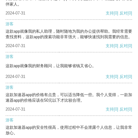
伴家人。
2024-07-31
支持
[0]
反对
[0]
游客
这款app就像我的私人助理，随时随地为我的办公提供帮助。我经常需要
查找资料，这款app的搜索功能非常强大，能够快速找到我需要的信息。
2024-07-31
支持
[0]
反对
[0]
游客
这款app就像我的财务顾问，让我能够省钱又省心。
2024-07-31
支持
[0]
反对
[0]
游客
这款加速器app的价格有点贵，可以适当降低一些。我个人觉得，一款加
速器app的价格应该在50元以下才比较合理。
2024-07-31
支持
[0]
反对
[0]
游客
这款加速器app的安全性很高，使用过程中不会泄露个人信息，让我非常
放心。