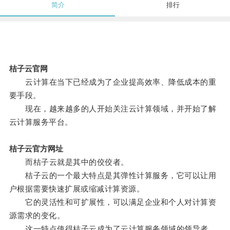
简介
排行
桔子云官网
云计算在当下已经成为了企业提高效率、降低成本的重
要手段。
现在，越来越多的人开始关注云计算领域，并开始了解
云计算服务平台。
桔子云官方网址
而桔子云就是其中的佼佼者。
桔子云的一个最大特点是其弹性计算服务，它可以让用
户根据需要快速扩展或缩减计算资源。
它的灵活性和可扩展性，可以满足企业和个人对计算资
源需求的变化。
这一特点使得桔子云成为了云计算服务领域的领导者。