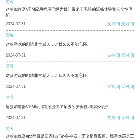
游客
这款加速器VPM应用程序已经为我们带来了无限的流畅体验和安全性保
护。
2024-07-31
支持
[0]
反对
[0]
游客
这款游戏的剧情非常感人，让我久久不能忘怀。
2024-07-31
支持
[0]
反对
[0]
游客
这款游戏的剧情非常感人，让我久久不能忘怀。
2024-07-31
支持
[0]
反对
[0]
游客
这款加速器VPM应用程序提供了顶级的安全性和隐私保护。
2024-07-31
支持
[0]
反对
[0]
游客
这款加速器app简直是居家旅行必备神器，无论是看视频、玩游戏还是工