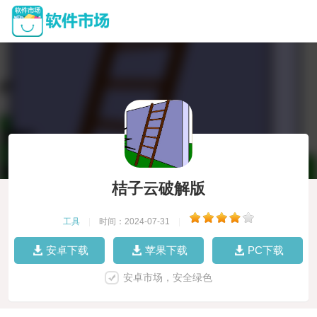
桔子云破解版
工具
|
时间：2024-07-31
|
安卓下载
苹果下载
PC下载
安卓市场，安全绿色