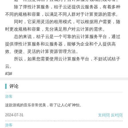
除了弹性计算服务，桔子云还提供云服务器，有着多种
不同的规格和容量，以满足不同人群对于计算资源的需求。
同时，它采用灵活的租用模式，可以根据用户需要，随
时更改规格和容量，充分满足用户对云计算的需求。
总的来说，桔子云是一个可靠的云计算服务平台，通过
提供弹性计算服务和云服务器，能够为企业和个人提供高
效、便捷、灵活的计算资源管理方法。
所以，如果您需要使用云计算服务平台，不妨试试桔子
云。
#3#
评论
游客
这款游戏的音乐非常优美，听了让人心旷神怡。
2024-07-31
支持
[0]
反对
[0]
游客