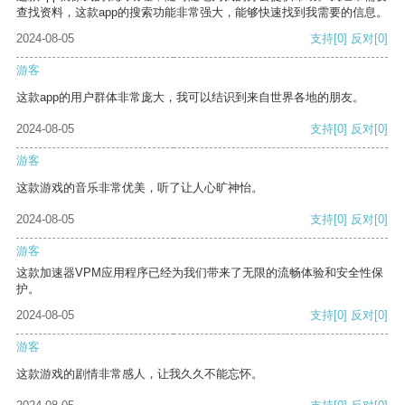
查找资料，这款app的搜索功能非常强大，能够快速找到我需要的信息。
2024-08-05
支持
[0]
反对
[0]
游客
这款app的用户群体非常庞大，我可以结识到来自世界各地的朋友。
2024-08-05
支持
[0]
反对
[0]
游客
这款游戏的音乐非常优美，听了让人心旷神怡。
2024-08-05
支持
[0]
反对
[0]
游客
这款加速器VPM应用程序已经为我们带来了无限的流畅体验和安全性保
护。
2024-08-05
支持
[0]
反对
[0]
游客
这款游戏的剧情非常感人，让我久久不能忘怀。