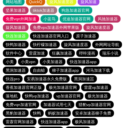
网站地图
QuickQ
旋风加速度器
旋风加速
坚果加速器
tiktok加速器
狗急加速器官网
免费vqn外网加速
小蓝鸟
优途加速器官网
风驰加速器
旋风加速器
免费vps加速器外网苹果版
旋风加速度器
快连加速器
快连加速器官网入口
原子加速器
快鸭加速器
快柠檬加速器
旋风加速度器
外网网址导航
软件中心
雷霆加速
狂飙加速器
哔咔漫画
瑞乐小说
小美
小美vpn
小美加速器
快连加速器app
黑洞加速器
自由鲸
梯子加速器app
河马加速下载
快连pro
安易加速器永久免费版
黑洞加速噐
香蕉加速器官网正版
极光加速器官网
雷霆vp加速器
落地机
快鸭vp加速器
vp加速器官网
极光加速器
免费vqn加速官网
加速器试用七天
猎豹vp加速器官网
黑豹加速器
快鸭
蚂蚁加速器
安卓加速器梯子免费
雷轰官网加速器
快连加速器app
极风加速器