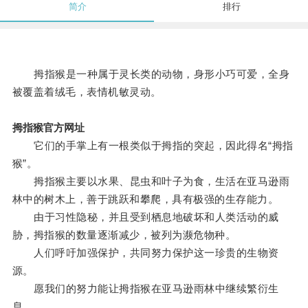
简介
排行
拇指猴是一种属于灵长类的动物，身形小巧可爱，全身
被覆盖着绒毛，表情机敏灵动。
拇指猴官方网址
它们的手掌上有一根类似于拇指的突起，因此得名“拇指
猴”。
拇指猴主要以水果、昆虫和叶子为食，生活在亚马逊雨
林中的树木上，善于跳跃和攀爬，具有极强的生存能力。
由于习性隐秘，并且受到栖息地破坏和人类活动的威
胁，拇指猴的数量逐渐减少，被列为濒危物种。
人们呼吁加强保护，共同努力保护这一珍贵的生物资
源。
愿我们的努力能让拇指猴在亚马逊雨林中继续繁衍生
息。