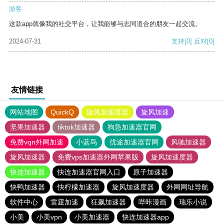
游客
这款app就像我的社交平台，让我能够与志同道合的朋友一起交流。
2024-07-31
支持
[0]
反对
[0]
友情链接
网站地图
QuickQ
旋风加速度器
旋风加速
坚果加速器
tiktok加速器
狗急加速器官网
免费vqn外网加速
小蓝鸟
优途加速器官网
风驰加速器
旋风加速器
免费vps加速器外网苹果版
旋风加速度器
快连加速器
快连加速器官网入口
原子加速器
快鸭加速器
快柠檬加速器
旋风加速度器
外网网址导航
软件中心
雷霆加速
狂飙加速器
哔咔漫画
瑞乐小说
小美
小美vpn
小美加速器
快连加速器app