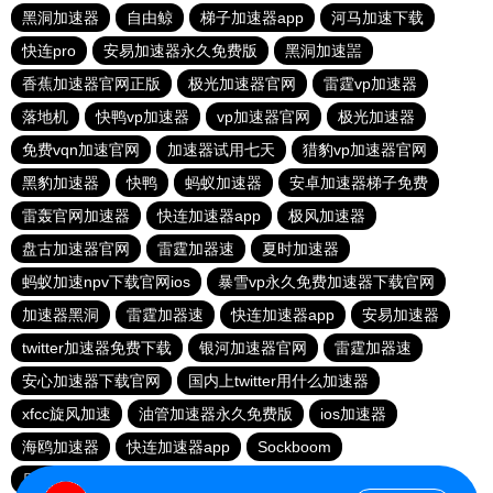
黑洞加速器
自由鲸
梯子加速器app
河马加速下载
快连pro
安易加速器永久免费版
黑洞加速噐
香蕉加速器官网正版
极光加速器官网
雷霆vp加速器
落地机
快鸭vp加速器
vp加速器官网
极光加速器
免费vqn加速官网
加速器试用七天
猎豹vp加速器官网
黑豹加速器
快鸭
蚂蚁加速器
安卓加速器梯子免费
雷轰官网加速器
快连加速器app
极风加速器
盘古加速器官网
雷霆加器速
夏时加速器
蚂蚁加速npv下载官网ios
暴雪vp永久免费加速器下载官网
加速器黑洞
雷霆加器速
快连加速器app
安易加速器
twitter加速器免费下载
银河加速器官网
雷霆加器速
安心加速器下载官网
国内上twitter用什么加速器
xfcc旋风加速
油管加速器永久免费版
ios加速器
海鸥加速器
快连加速器app
Sockboom
原子加速器app下载官网最新版
盘古加速器
黑洞加速