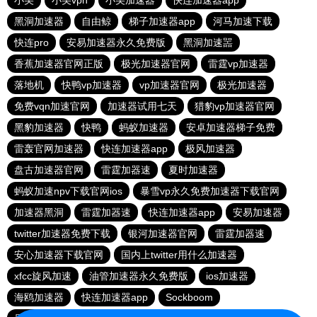
小美
小美vpn
小美加速器
快连加速器app
黑洞加速器
自由鲸
梯子加速器app
河马加速下载
快连pro
安易加速器永久免费版
黑洞加速噐
香蕉加速器官网正版
极光加速器官网
雷霆vp加速器
落地机
快鸭vp加速器
vp加速器官网
极光加速器
免费vqn加速官网
加速器试用七天
猎豹vp加速器官网
黑豹加速器
快鸭
蚂蚁加速器
安卓加速器梯子免费
雷轰官网加速器
快连加速器app
极风加速器
盘古加速器官网
雷霆加器速
夏时加速器
蚂蚁加速npv下载官网ios
暴雪vp永久免费加速器下载官网
加速器黑洞
雷霆加器速
快连加速器app
安易加速器
twitter加速器免费下载
银河加速器官网
雷霆加器速
安心加速器下载官网
国内上twitter用什么加速器
xfcc旋风加速
油管加速器永久免费版
ios加速器
海鸥加速器
快连加速器app
Sockboom