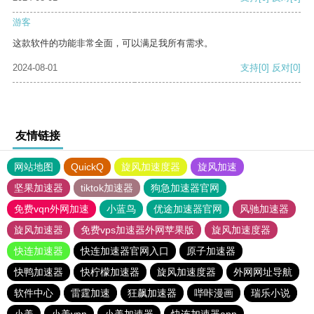
游客
这款软件的功能非常全面，可以满足我所有需求。
2024-08-01
支持
[0]
反对
[0]
友情链接
网站地图
QuickQ
旋风加速度器
旋风加速
坚果加速器
tiktok加速器
狗急加速器官网
免费vqn外网加速
小蓝鸟
优途加速器官网
风驰加速器
旋风加速器
免费vps加速器外网苹果版
旋风加速度器
快连加速器
快连加速器官网入口
原子加速器
快鸭加速器
快柠檬加速器
旋风加速度器
外网网址导航
软件中心
雷霆加速
狂飙加速器
哔咔漫画
瑞乐小说