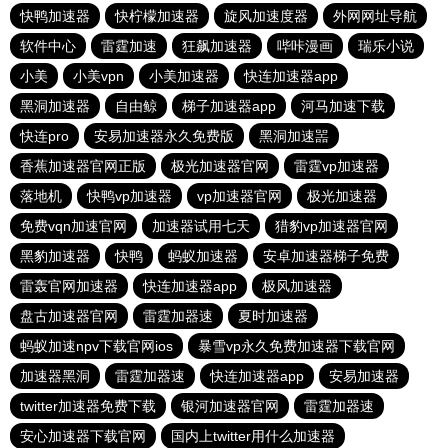
快鸭加速器
快柠檬加速器
旋风加速度器
外网网址导航
软件中心
雷霆加速
狂飙加速器
哔咔漫画
瑞乐小说
小美
小美vpn
小美加速器
快连加速器app
黑洞加速器
自由鲸
梯子加速器app
河马加速下载
快连pro
安易加速器永久免费版
黑洞加速噐
香蕉加速器官网正版
极光加速器官网
雷霆vp加速器
落地机
快鸭vp加速器
vp加速器官网
极光加速器
免费vqn加速官网
加速器试用七天
猎豹vp加速器官网
黑豹加速器
快鸭
蚂蚁加速器
安卓加速器梯子免费
雷轰官网加速器
快连加速器app
极风加速器
盘古加速器官网
雷霆加器速
夏时加速器
蚂蚁加速npv下载官网ios
暴雪vp永久免费加速器下载官网
加速器黑洞
雷霆加器速
快连加速器app
安易加速器
twitter加速器免费下载
银河加速器官网
雷霆加器速
安心加速器下载官网
国内上twitter用什么加速器