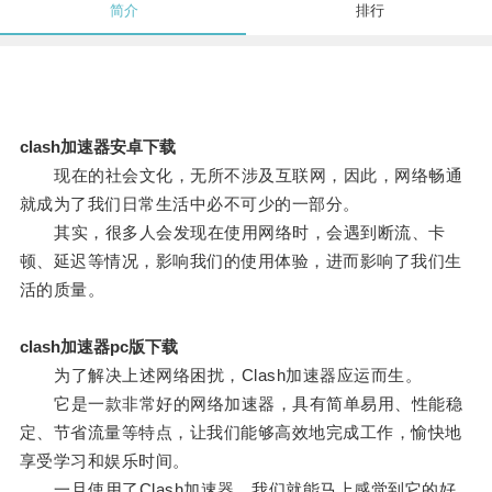
简介
排行
clash加速器安卓下载
现在的社会文化，无所不涉及互联网，因此，网络畅通
就成为了我们日常生活中必不可少的一部分。
其实，很多人会发现在使用网络时，会遇到断流、卡
顿、延迟等情况，影响我们的使用体验，进而影响了我们生
活的质量。
clash加速器pc版下载
为了解决上述网络困扰，Clash加速器应运而生。
它是一款非常好的网络加速器，具有简单易用、性能稳
定、节省流量等特点，让我们能够高效地完成工作，愉快地
享受学习和娱乐时间。
一旦使用了Clash加速器，我们就能马上感觉到它的好