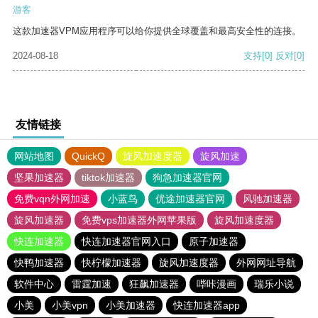
游客
这款加速器VPM应用程序可以给你提供全球覆盖和最高安全性的连接。
2024-08-18
支持
[0]
反对
[0]
友情链接
网站地图
QuickQ
旋风加速度器
旋风加速
坚果加速器
tiktok加速器
狗急加速器官网
免费vqn外网加速
小蓝鸟
优途加速器官网
风驰加速器
旋风加速器
免费vps加速器外网苹果版
旋风加速度器
快连加速器
快连加速器官网入口
原子加速器
快鸭加速器
快柠檬加速器
旋风加速度器
外网网址导航
软件中心
雷霆加速
狂飙加速器
哔咔漫画
瑞乐小说
小美
小美vpn
小美加速器
快连加速器app