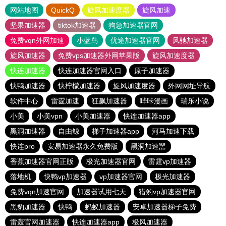
网站地图
QuickQ
旋风加速度器
旋风加速
坚果加速器
tiktok加速器
狗急加速器官网
免费vqn外网加速
小蓝鸟
优途加速器官网
风驰加速器
旋风加速器
免费vps加速器外网苹果版
旋风加速度器
快连加速器
快连加速器官网入口
原子加速器
快鸭加速器
快柠檬加速器
旋风加速度器
外网网址导航
软件中心
雷霆加速
狂飙加速器
哔咔漫画
瑞乐小说
小美
小美vpn
小美加速器
快连加速器app
黑洞加速器
自由鲸
梯子加速器app
河马加速下载
快连pro
安易加速器永久免费版
黑洞加速噐
香蕉加速器官网正版
极光加速器官网
雷霆vp加速器
落地机
快鸭vp加速器
vp加速器官网
极光加速器
免费vqn加速官网
加速器试用七天
猎豹vp加速器官网
黑豹加速器
快鸭
蚂蚁加速器
安卓加速器梯子免费
雷轰官网加速器
快连加速器app
极风加速器