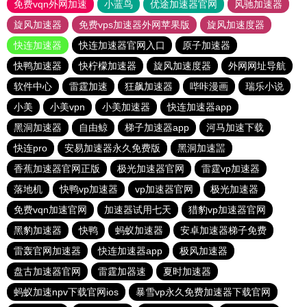
免费vqn外网加速
小蓝鸟
优途加速器官网
风驰加速器
旋风加速器
免费vps加速器外网苹果版
旋风加速度器
快连加速器
快连加速器官网入口
原子加速器
快鸭加速器
快柠檬加速器
旋风加速度器
外网网址导航
软件中心
雷霆加速
狂飙加速器
哔咔漫画
瑞乐小说
小美
小美vpn
小美加速器
快连加速器app
黑洞加速器
自由鲸
梯子加速器app
河马加速下载
快连pro
安易加速器永久免费版
黑洞加速噐
香蕉加速器官网正版
极光加速器官网
雷霆vp加速器
落地机
快鸭vp加速器
vp加速器官网
极光加速器
免费vqn加速官网
加速器试用七天
猎豹vp加速器官网
黑豹加速器
快鸭
蚂蚁加速器
安卓加速器梯子免费
雷轰官网加速器
快连加速器app
极风加速器
盘古加速器官网
雷霆加器速
夏时加速器
蚂蚁加速npv下载官网ios
暴雪vp永久免费加速器下载官网