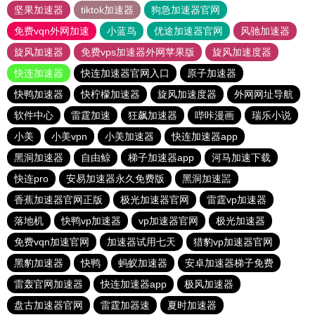
坚果加速器
tiktok加速器
狗急加速器官网
免费vqn外网加速
小蓝鸟
优途加速器官网
风驰加速器
旋风加速器
免费vps加速器外网苹果版
旋风加速度器
快连加速器
快连加速器官网入口
原子加速器
快鸭加速器
快柠檬加速器
旋风加速度器
外网网址导航
软件中心
雷霆加速
狂飙加速器
哔咔漫画
瑞乐小说
小美
小美vpn
小美加速器
快连加速器app
黑洞加速器
自由鲸
梯子加速器app
河马加速下载
快连pro
安易加速器永久免费版
黑洞加速噐
香蕉加速器官网正版
极光加速器官网
雷霆vp加速器
落地机
快鸭vp加速器
vp加速器官网
极光加速器
免费vqn加速官网
加速器试用七天
猎豹vp加速器官网
黑豹加速器
快鸭
蚂蚁加速器
安卓加速器梯子免费
雷轰官网加速器
快连加速器app
极风加速器
盘古加速器官网
雷霆加器速
夏时加速器