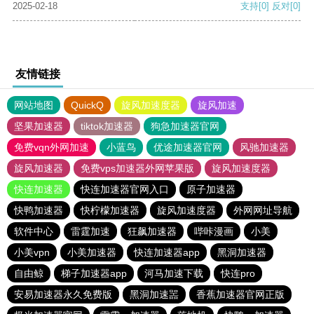
2025-02-18
支持
[0]
反对
[0]
友情链接
网站地图
QuickQ
旋风加速度器
旋风加速
坚果加速器
tiktok加速器
狗急加速器官网
免费vqn外网加速
小蓝鸟
优途加速器官网
风驰加速器
旋风加速器
免费vps加速器外网苹果版
旋风加速度器
快连加速器
快连加速器官网入口
原子加速器
快鸭加速器
快柠檬加速器
旋风加速度器
外网网址导航
软件中心
雷霆加速
狂飙加速器
哔咔漫画
小美
小美vpn
小美加速器
快连加速器app
黑洞加速器
自由鲸
梯子加速器app
河马加速下载
快连pro
安易加速器永久免费版
黑洞加速噐
香蕉加速器官网正版