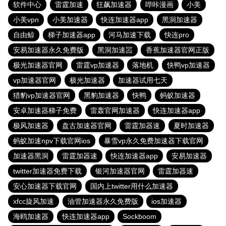
软件中心
雷霆加速
狂飙加速器
哔咔漫画
小美
小美vpn
小美加速器
快连加速器app
黑洞加速器
自由鲸
梯子加速器app
河马加速下载
快连pro
安易加速器永久免费版
黑洞加速噐
香蕉加速器官网正版
极光加速器官网
雷霆vp加速器
落地机
快鸭vp加速器
vp加速器官网
极光加速器
加速器试用七天
猎豹vp加速器官网
黑豹加速器
快鸭
蚂蚁加速器
安卓加速器梯子免费
雷轰官网加速器
快连加速器app
极风加速器
盘古加速器官网
雷霆加器速
夏时加速器
蚂蚁加速npv下载官网ios
暴雪vp永久免费加速器下载官网
加速器黑洞
雷霆加器速
快连加速器app
安易加速器
twitter加速器免费下载
银河加速器官网
雷霆加器速
安心加速器下载官网
国内上twitter用什么加速器
xfcc旋风加速
油管加速器永久免费版
ios加速器
海鸥加速器
快连加速器app
Sockboom