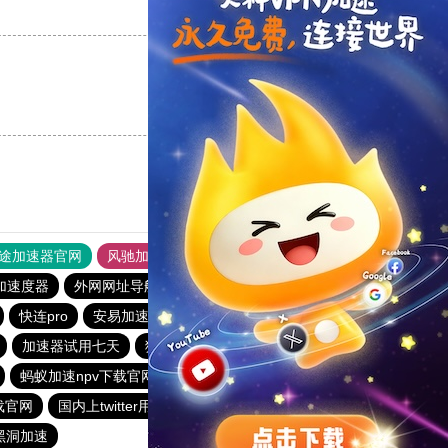
支持
[0]
反对
[0]
支持
[0]
反对
[0]
途加速器官网
风驰加速器
旋风加速器
加速度器
外网网址导航
软件中心
雷霆加速
狂飙加速器
快连pro
安易加速器永久免费版
黑洞加速噐
加速器试用七天
猎豹vp加速器官网
黑豹加速器
快鸭
蚂蚁加速npv下载官网ios
暴雪vp永久免费加速器下载官网
载官网
国内上twitter用什么加速器
xfcc旋风加速
黑洞加速