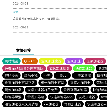
2024-08-23
游客
这款软件的价格非常实惠，值得推荐。
2024-08-23
友情链接
网站地图
QuickQ
旋风加速度器
旋风加速
坚果加速器
免费vps加速器外网苹果版
旋风加速度器
快连加速器
快连
哔咔漫画
瑞乐小说
小美
小美vpn
小美加速器
快连加
香蕉加速器官网正版
极光加速器官网
雷霆vp加速器
落地机
蚂蚁加速器
安卓加速器梯子免费
雷轰官网加速器
快连加速器
加速器黑洞
雷霆加器速
快连加速器app
安易加速器
tw
油管加速器永久免费版
ios加速器
海鸥加速器
快连加速器ap