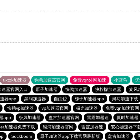
tiktok加速器
狗急加速器官网
免费vqn外网加速
小蓝鸟
优
加速器官网入口
原子加速器
快鸭加速器
快柠檬加速器
旋风
速器app
黑洞加速器
自由鲸
梯子加速器app
河马加速下载
快鸭vp加速器
vp加速器官网
极光加速器
免费vqn加速官网
app
极风加速器
盘古加速器官网
雷霆加器速
夏时加速器
itter加速器免费下载
银河加速器官网
雷霆加器速
安心加速器下
p
Sockboom
原子加速器app下载官网最新版
盘古加速器